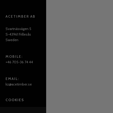
ACETIMBER AB
Svartnäsvägen 5
S-43961 Frillesås
Sweden
MOBILE:
+46 705-36 74 44
EMAIL:
kz@acetimber.se
COOKIES