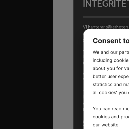
INTEGRITE
Vi hanterar säkerheten
sida beskriver vi hur i
Consent t
gällande lagar och för
VILKA UPPGIFTER LAGRA
We and our part
De uppgifter som lagras
including cookie
uppgifterna så länge d
about you for va
VAD ÄR VÅRT ÄNDAMÅL 
better user exper
Vi samlar in uppgifter f
statistics and m
TA DEL AV, ÄNDRA ELLE
all cookies' you
Du har rätt att begära 
detta kontaktar du oss.
You can read mo
begära rättning eller r
cookies and pro
MER INFORMATION
our website.
Ytterligare informatio